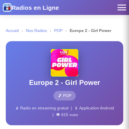
Radios en Ligne
Accueil
›
Nos Radios
›
POP
›
Europe 2 - Girl Power
Europe 2 - Girl Power
🎵 POP
📡 Radio en streaming gratuit | 📱 Application Android
| 👁 615 vues